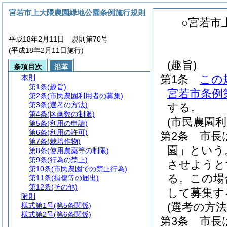
宮若市上大隈農園緑地公園条例施行規則
○宮若市
平成18年2月11日 規則第70号
(平成18年2月11日施行)
(趣旨)
条項目次
沿革
第1条
この
本則
第1条
(趣旨)
宮若市条例第
第2条
(市民農園利用者の募集)
第3条
(選考の方法)
する。
第4条
(区画数の制限)
(市民農園利
第5条
(利用の申請)
第6条
(利用の許可)
第2条
市長
第7条
(栽培作物)
園」という
第8条
(使用農薬等の制限)
第9条
(行為の禁止)
させようと
第10条
(市民農園での禁止行為)
る。
この場
第11条
(損傷等の届出)
第12条
(その他)
して募集す
附則
(選考の方法
様式第1号
(第5条関係)
様式第2号
(第6条関係)
第3条
市長