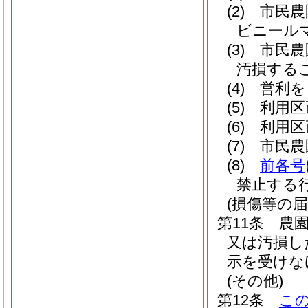
(2)
市民農
ビニール
(3)
市民農
汚損する
(4)
営利を
(5)
利用区
(6)
利用区
(7)
市民農
(8)
前各号
禁止する
(損傷等の届
第11条
農
又は汚損し
示を受けな
(その他)
第12条
こ