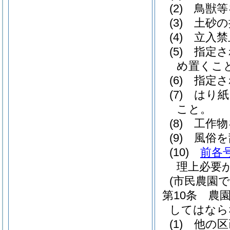
(2)
鳥獣等
(3)
土砂の
(4)
立入禁
(5)
指定さ
め置くこ
(6)
指定さ
(7)
はり紙
こと。
(8)
工作物
(9)
風俗を
(10)
前各
理上必要
(市民農園で
第10条
農
してはなら
(1)
他の区