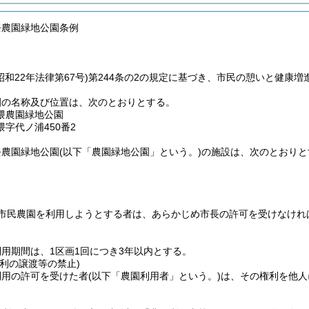
隈農園緑地公園条例
昭和22年法律第67号)
第244条の2の規定に基づき、市民の憩いと健康
園の名称及び位置は、次のとおりとする。
隈農園緑地公園
字代ノ浦450番2
隈農園緑地公園
(以下「農園緑地公園」という。)
の施設は、次のとおりと
市民農園を利用しようとする者は、あらかじめ市長の許可を受けなけれ
用期間は、1区画1回につき3年以内とする。
利の譲渡等の禁止)
利用の許可を受けた者
(以下「農園利用者」という。)
は、その権利を他人