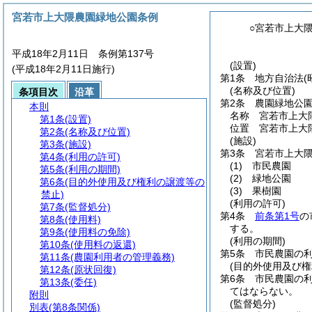
宮若市上大隈農園緑地公園条例
○宮若市上大
平成18年2月11日 条例第137号
(設置)
(平成18年2月11日施行)
第1条
地方自治法
(
(名称及び位置)
条項目次
沿革
第2条
農園緑地公
本則
名称 宮若市上大
第1条
(設置)
位置 宮若市上大隈
第2条
(名称及び位置)
(施設)
第3条
(施設)
第3条
宮若市上大
第4条
(利用の許可)
(1)
市民農園
第5条
(利用の期間)
(2)
緑地公園
第6条
(目的外使用及び権利の譲渡等の
(3)
果樹園
禁止)
(利用の許可)
第7条
(監督処分)
第4条
前条第1号
の
第8条
(使用料)
する。
第9条
(使用料の免除)
(利用の期間)
第10条
(使用料の返還)
第5条
市民農園の利
第11条
(農園利用者の管理義務)
(目的外使用及び権
第12条
(原状回復)
第6条
市民農園の
第13条
(委任)
てはならない。
附則
(監督処分)
別表
(第8条関係)