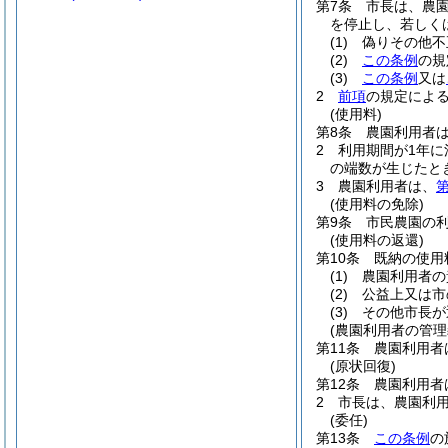
第7条
市長は、農
を停止し、若しく
(1)
偽りその他不
(2)
この条例
の規
(3)
この条例
又は
2
前項
の規定によ
(使用料)
第8条
農園利用者
2
利用期間が1年に
の端数が生じたと
3
農園利用者は、
第
(使用料の免除)
第9条
市民農園の
(使用料の返還)
第10条
既納の使用
(1)
農園利用者の
(2)
公益上又は市
(3)
その他市長が
(農園利用者の管理
第11条
農園利用者
(原状回復)
第12条
農園利用者
2
市長は、農園利
(委任)
第13条
この条例
の