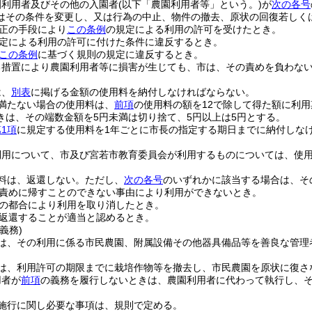
園利用者及びその他の入園者
(以下「農園利用者等」という。)
が
次の各号
はその条件を変更し、又は行為の中止、物件の撤去、原状の回復若しく
正の手段により
この条例
の規定による利用の許可を受けたとき。
定による利用の許可に付けた条件に違反するとき。
この条例
に基づく規則の規定に違反するとき。
る措置により農園利用者等に損害が生じても、市は、その責めを負わな
は、
別表
に掲げる金額の使用料を納付しなければならない。
満たない場合の使用料は、
前項
の使用料の額を12で除して得た額に利
きは、その端数金額を5円未満は切り捨て、5円以上は5円とする。
1項
に規定する使用料を1年ごとに市長の指定する期日までに納付しな
利用について、市及び宮若市教育委員会が利用するものについては、使
料は、返還しない。
ただし、
次の各号
のいずれかに該当する場合は、そ
責めに帰すことのできない事由により利用ができないとき。
の都合により利用を取り消したとき。
返還することが適当と認めるとき。
義務)
は、その利用に係る市民農園、附属設備その他器具備品等を善良な管理
は、利用許可の期限までに栽培作物等を撤去し、市民農園を原状に復さ
用者が
前項
の義務を履行しないときは、農園利用者に代わって執行し、
施行に関し必要な事項は、規則で定める。