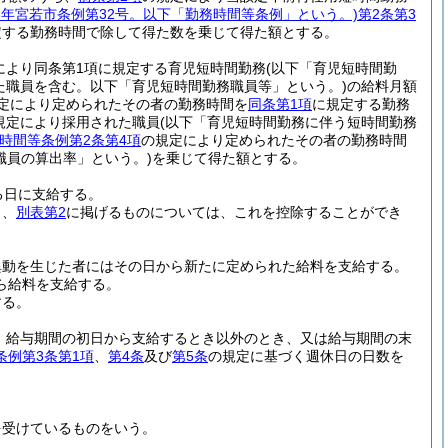
18年宮若市条例第32号。以下「勤務時間等条例」という。)
第2条第3
定する勤務時間で除して得た数を乗じて得た額とする。
定により同条第1項に規定する育児短時間勤務
(以下「育児短時間勤
た職員を含む。以下「育児短時間勤務職員等」という。)
の給料月額
定により定められたその者の勤務時間を
同条第1項
に規定する勤務
規定により採用された職員
(以下「育児短時間勤務に伴う短時間勤務
時間等条例第2条第4項
の規定により定められたその者の勤務時間
職員の算出率」という。)
を乗じて得た額とする。
る日に支給する。
し、
別表第2
に掲げるものについては、これを控除することができ
異動を生じた者にはその日から新たに定められた給料を支給する。
ら給料を支給する。
する。
、給与期間の初日から支給するとき以外のとき、又は給与期間の末
条例第3条第1項
、
第4条
及び
第5条
の規定に基づく週休日の日数を
を受けているものをいう。