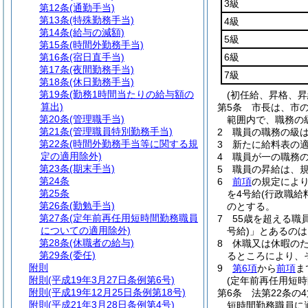
3級
第12条
(通勤手当)
第13条
(特殊勤務手当)
4級
第14条
(給与の減額)
5級
第15条
(時間外勤務手当)
第16条
(宿日直手当)
6級
第17条
(夜間勤務手当)
7級
第18条
(休日勤務手当)
第19条
(勤務1時間当たりの給与額の
(初任給、昇格、昇
算出)
第5条
市長は、市
第20条
(管理職手当)
範囲内で、職務の
第21条
(管理職員特別勤務手当)
2
職員の職務の級
第22条
(時間外勤務手当等に関する規
3
新たに給料表の
定の適用除外)
4
職員が一の職務
第23条
(期末手当)
5
職員の昇給は、
第24条
6
前項
の規定によ
第25条
を4号給
(行政職給
第26条
(勤勉手当)
のとする。
第27条
(定年前再任用短時間勤務職員
7
55歳を超える職
についての適用除外)
号給)
」とあるのは
第28条
(休職者の給与)
8
休職又は休暇の
第29条
(委任)
るところにより、
附則
9
第6項
から
前項
ま
附則
(平成19年3月27日条例第6号)
(定年前再任用短時
附則
(平成19年12月25日条例第18号)
第6条
法第22条の
附則
(平成21年3月28日条例第4号)
短時間勤務職員に