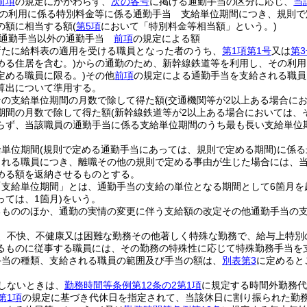
前項
の規定にかかわらず、
次の各号
に掲げる通勤手当の区分に応じ、
当
の利用に係る特別料金等に係る通勤手当 支給単位期間につき、規則で
の額に相当する額
(
第5項
において「特別料金等相当額」という。)
る通勤手当以外の通勤手当
前項
の規定による額
新たに給料表の適用を受ける職員となった者のうち、
第1項第1号
又は
第3
める住居を含む。)
からの通勤のため、新幹線鉄道等を利用し、その利用
定める職員に限る。)
その他
前項
の規定による通勤手当を支給される職員
算出について準用する。
その支給単位期間の月数で除して得た額
(交通機関等が2以上ある場合に
期間の月数で除して得た額
(新幹線鉄道等が2以上ある場合においては、
らず、当該職員の通勤手当に係る支給単位期間のうち最も長い支給単位
給単位期間
(規則で定める通勤手当にあっては、規則で定める期間)
に係る
される職員につき、離職その他の規則で定める事由が生じた場合には、
める額を返納させるものとする。
「支給単位期間」とは、通勤手当の支給の単位となる期間として6箇月を
ては、1箇月)
をいう。
るもののほか、通勤の実情の変更に伴う支給額の改定その他通勤手当の
、不快、不健康又は困難な勤務その他著しく特殊な勤務で、給与上特別
るものに従事する職員には、その勤務の特殊性に応じて特殊勤務手当を
手当の種類、支給される職員の範囲及び手当の額は、
別表第3
に定めると
しないときは、
勤務時間等条例第12条の2第1項
に規定する時間外勤務代
第1項
の規定に基づき代休日を指定されて、当該休日に割り振られた勤