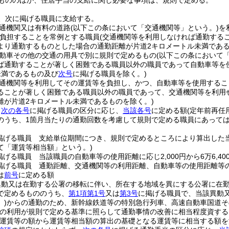
もののほか、住居手当の支給に関し必要な事項は、規則で定める。
、次に掲げる職員に支給する。
通機関又は有料の道路
(以下この条において「交通機関等」という。)
を
負担することを常例とする職員
(交通機関等を利用しなければ通勤する
より通勤するものとした場合の通勤距離が片道2キロメートル未満であ
動車その他の交通の用具で別に規則で定めるもの
(以下この条において
ば通勤することが著しく困難である職員以外の職員であって自動車等を
未満であるもの及び
次号
に掲げる職員を除く。)
通機関等を利用してその運賃等を負担し、かつ、自動車等を使用するこ
ることが著しく困難である職員以外の職員であって、交通機関等を利用
離が片道2キロメートル未満であるものを除く。)
、
次の各号
に掲げる職員の区分に応じ、
当該各号
に定める額
(定年前再
のうち、1箇月当たりの通勤回数を考慮して規則で定める職員にあって
掲げる職員 支給単位期間につき、規則で定めるところにより算出した
て「運賃等相当額」という。)
掲げる職員 当該職員の自動車等の使用距離に応じ2,000円から6万6,4
掲げる職員 通勤距離、交通機関等の利用距離、自動車等の使用距離等
は
前号
に定める額
異動又は在勤する公署の移転に伴い、所在する地域を異にする公署に在
で定めるもののうち、
第1項第1号
又は
第3号
に掲げる職員で、当該異動
)
からの通勤のため、新幹線鉄道等の特別急行列車、高速自動車国道そ
の利用が規則で定める基準に照らして通勤事情の改善に相当程度資する
る運賃等の額から運賃等相当額の算出の基礎となる運賃等に相当する額を