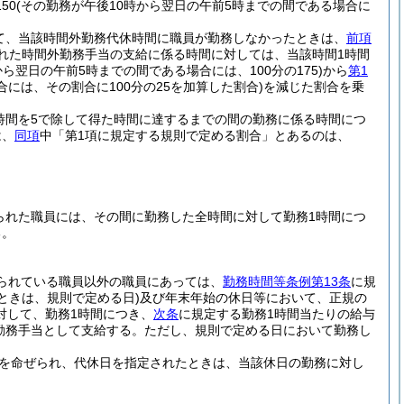
50
(その勤務が午後10時から翌日の午前5時までの間である場合に
て、当該時間外勤務代休時間に職員が勤務しなかったときは、
前項
れた時間外勤務手当の支給に係る時間に対しては、当該時間1時間
から翌日の午前5時までの間である場合には、100分の175)
から
第1
には、その割合に100分の25を加算した割合)
を減じた割合を乗
時間を5で除して得た時間に達するまでの間の勤務に係る時間につ
は、
同項
中「第1項に規定する規則で定める割合」とあるのは、
られた職員には、その間に勤務した全時間に対して勤務1時間につ
る。
られている職員以外の職員にあっては、
勤務時間等条例第13条
に規
ときは、規則で定める日)
及び年末年始の休日等において、正規の
対して、勤務1時間につき、
次条
に規定する勤務1時間当たりの給与
日勤務手当として支給する。
ただし、規則で定める日において勤務し
を命ぜられ、代休日を指定されたときは、当該休日の勤務に対し