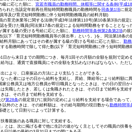
の級に応じた額に、
宮若市職員の勤務時間、休暇等に関する条例
(平成
められた当該定年前再任用短時間勤務職員の勤務時間を
同条第1項
に規
職員等及び育児短時間勤務に伴う短時間勤務職員の給料月額)
員の育児休業等に関する法律
(平成3年法律第110号)
第10条第3項の規
認を受けた職員
(同法第17条の規定による短時間勤務をすることとなっ
が属する級の受ける号給に応じた額に、
勤務時間等条例第2条第2項
の規
数
(以下「育児短時間勤務職員等の算出率」という。)
を、同法第18条の
給料月額にあってはその者が属する級の受ける号給に応じた額に、
勤務
定する勤務時間で除して得た数
(以下「育児短時間勤務に伴う短時間勤務
の1日から末日までの期間につき、毎月1回その月額の全額を規則で定め
く給与は、通貨で直接職員にその全額を支払わなければならない。
ただ
申出により、口座振込の方法により支払うことができる。
となった者にはその日から給料を支給し、昇給、降給等により給料額に
国家公務員又は地方公務員が即日職員となったときは、その日の翌日か
又は失職したとき、若しくは免職されたときは、その日まで給料を支給
ときは、その月まで給料を支給する。
及び
第28条
の規定並びに規則の定めにより給料を支給する場合であって
き以外のときは、その給料額は、その給与期間の現日数から
勤務時間等
基礎として日割りによって計算する。
、扶養親族のある職員に対して支給する。
族」とは、次に掲げる者で他に生計の途がなく主としてその職員の扶養
する日以後の最初の3月31日までの間にある子