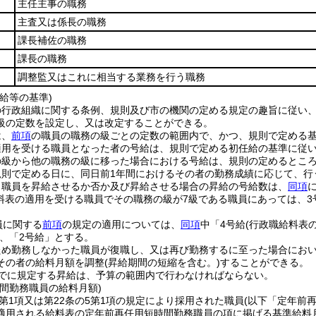
主任主事の職務
主査又は係長の職務
課長補佐の職務
課長の職務
調整監又はこれに相当する業務を行う職務
給等の基準)
の行政組織に関する条例、規則及び市の機関の定める規定の趣旨に従い
級の定数を設定し、又は改定することができる。
は、
前項
の職員の職務の級ごとの定数の範囲内で、かつ、規則で定める
適用を受ける職員となった者の号給は、規則で定める初任給の基準に従
の級から他の職務の級に移った場合における号給は、規則の定めるとこ
規則で定める日に、同日前1年間におけるその者の勤務成績に応じて、行
り職員を昇給させるか否か及び昇給させる場合の昇給の号給数は、
同項
料表の適用を受ける職員でその職務の級が7級である職員にあっては、3
員に関する
前項
の規定の適用については、
同項
中「4号給
(行政職給料表
、「2号給」とする。
ため勤務しなかった職員が復職し、又は再び勤務するに至った場合にお
その者の給料月額を調整
(昇給期間の短縮を含む。)
することができる。
でに規定する昇給は、予算の範囲内で行わなければならない。
間勤務職員の給料月額)
4第1項又は第22条の5第1項の規定により採用された職員
(以下「定年前
適用される給料表の定年前再任用短時間勤務職員の項に掲げる基準給料