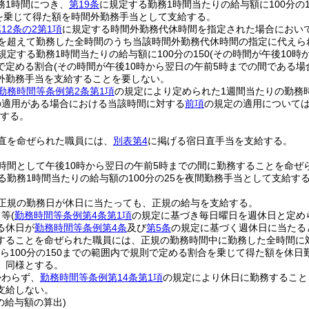
務1時間につき、
第19条
に規定する勤務1時間当たりの給与額に100分の1
を乗じて得た額を時間外勤務手当として支給する。
12条の2第1項
に規定する時間外勤務代休時間を指定された場合におい
間を超えて勤務した全時間のうち当該時間外勤務代休時間の指定に代えら
規定する勤務1時間当たりの給与額に100分の150
(その時間が午後10時
で定める割合
(その時間が午後10時から翌日の午前5時までの間である場合
外勤務手当を支給することを要しない。
勤務時間等条例第2条第1項
の規定により定められた1週間当たりの勤務
の適用がある場合における当該時間に対する
前項
の規定の適用について
とする。
直を命ぜられた職員には、
別表第4
に掲げる宿日直手当を支給する。
時間として午後10時から翌日の午前5時までの間に勤務することを命ぜ
る勤務1時間当たりの給与額の100分の25を夜間勤務手当として支給す
正規の勤務日が休日に当たっても、正規の給与を支給する。
日等
(
勤務時間等条例第4条第1項
の規定に基づき毎日曜日を週休日と定め
る休日が
勤務時間等条例第4条
及び
第5条
の規定に基づく週休日に当たる
することを命ぜられた職員には、正規の勤務時間中に勤務した全時間に
5から100分の150までの範囲内で規則で定める割合を乗じて得た額を休
、同様とする。
かわらず、
勤務時間等条例第14条第1項
の規定により休日に勤務すること
支給しない。
の給与額の算出)