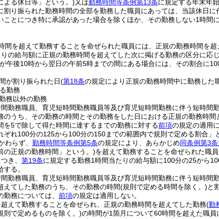
による休日等」という。)
又は
勤務時間等条例第13条
に規定する年末年
に割り振られた勤務時間の全部を勤務した職員にあっては、当該休日に
いことにつき特に承認があった場合を除くほか、その勤務しない1時間
時間を超えて勤務することを命ぜられた職員には、正規の勤務時間を超
りの給与額に正規の勤務時間を超えてした次に掲げる勤務の区分に応じてそ
務が午後10時から翌日の午前5時までの間にある場合には、その割合に100
間が割り振られた日
(
第18条
の規定により正規の勤務時間中に勤務した
る勤務
勤務以外の勤務
時間勤務職員、育児短時間勤務職員等及び育児短時間勤務に伴う短時間
務のうち、その勤務の時間とその勤務をした日における正規の勤務時間
間を5で除して得た時間に達するまでの勤務に対する
前項
の規定の適用
ぞれ100分の125から100分の150までの範囲内で規則で定める割合」
かわらず、
勤務時間等条例第5条
の規定により、あらかじめ
同条例第3条
前の正規の勤務時間」という。)
を超えて勤務することを命ぜられた職員
につき、
第19条
に規定する勤務1時間当たりの給与額に100分の25から
給する。
時間勤務職員、育児短時間勤務職員等及び育児短時間勤務に伴う短時間
超えてした勤務のうち、その勤務の時間
(規則で定める時間を除く。)
と
の勤務については、
前項
の規定は適用しない。
を超えて勤務することを命ぜられ、正規の勤務時間を超えてした勤務
(
勤
規則で定めるものを除く。)
の時間が1箇月について60時間を超えた職員