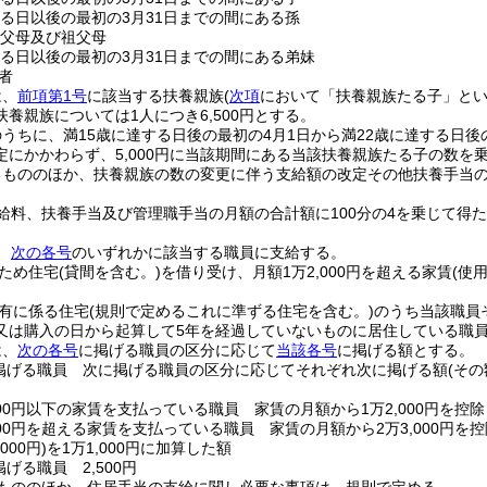
する日以後の最初の3月31日までの間にある孫
の父母及び祖父母
する日以後の最初の3月31日までの間にある弟妹
者
は、
前項第1号
に該当する扶養親族
(
次項
において「扶養親族たる子」とい
養親族については1人につき6,500円とする。
うちに、満15歳に達する日後の最初の4月1日から満22歳に達する日後
定にかかわらず、5,000円に当該期間にある当該扶養親族たる子の数を
るもののほか、扶養親族の数の変更に伴う支給額の改定その他扶養手当
給料、扶養手当及び管理職手当の月額の合計額に100分の4を乗じて得
、
次の各号
のいずれかに該当する職員に支給する。
ため住宅
(貸間を含む。)
を借り受け、月額1万2,000円を超える家賃
(使
有に係る住宅
(規則で定めるこれに準ずる住宅を含む。)
のうち当該職員
又は購入の日から起算して5年を経過していないものに居住している職
は、
次の各号
に掲げる職員の区分に応じて
当該各号
に掲げる額とする。
掲げる職員 次に掲げる職員の区分に応じてそれぞれ次に掲げる額
(そ
000円以下の家賃を支払っている職員 家賃の月額から1万2,000円を控
000円を超える家賃を支払っている職員 家賃の月額から2万3,000円を
000円)
を1万1,000円に加算した額
掲げる職員 2,500円