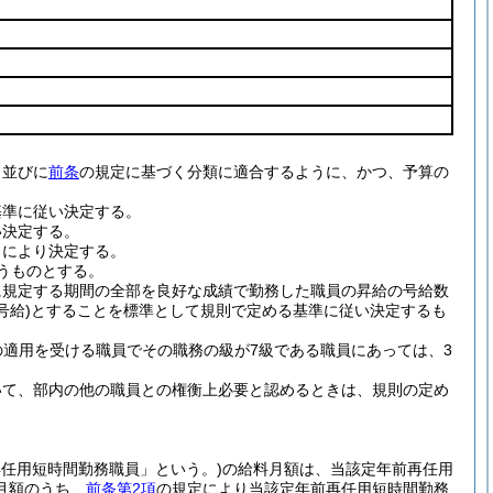
、並びに
前条
の規定に基づく分類に適合するように、かつ、予算の
基準に従い決定する。
い決定する。
ろにより決定する。
うものとする。
に規定する期間の全部を良好な成績で勤務した職員の昇給の号給数
号給)
とすることを標準として規則で定める基準に従い決定するも
の適用を受ける職員でその職務の級が7級である職員にあっては、3
いて、部内の他の職員との権衡上必要と認めるときは、規則の定め
再任用短時間勤務職員」という。)
の給料月額は、当該定年前再任用
月額のうち、
前条第2項
の規定により当該定年前再任用短時間勤務