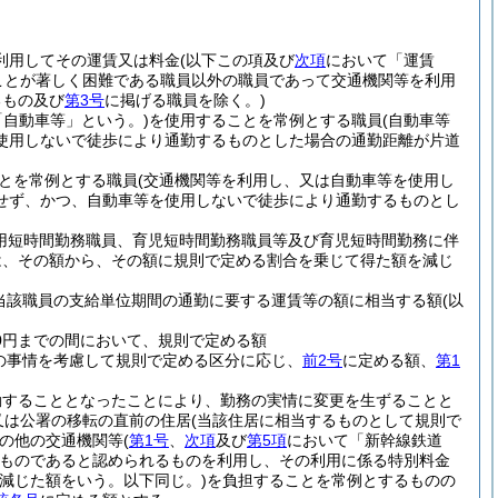
利用してその運賃又は料金
(以下この項及び
次項
において「運賃
ことが著しく困難である職員以外の職員であって交通機関等を利用
るもの及び
第3号
に掲げる職員を除く。)
「自動車等」という。)
を使用することを常例とする職員
(自動車等
使用しないで徒歩により通勤するものとした場合の通勤距離が片道
とを常例とする職員
(交通機関等を利用し、又は自動車等を使用し
せず、かつ、自動車等を使用しないで徒歩により通勤するものとし
任用短時間勤務職員、育児短時間勤務職員等及び育児短時間勤務に伴
は、その額から、その額に規則で定める割合を乗じて得た額を減じ
当該職員の支給単位期間の通勤に要する運賃等の額に相当する額
(以
00円までの間において、規則で定める額
の事情を考慮して規則で定める区分に応じ、
前2号
に定める額、
第1
勤することとなったことにより、勤務の実情に変更を生ずることと
又は公署の移転の直前の住居
(当該住居に相当するものとして規則で
の他の交通機関等
(
第1号
、
次項
及び
第5項
において「新幹線鉄道
ものであると認められるものを利用し、その利用に係る特別料金
減じた額をいう。以下同じ。)
を負担することを常例とするものの