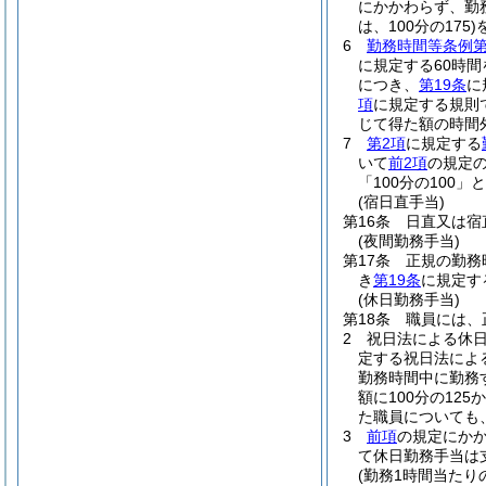
にかかわらず、勤
は、100分の175)
6
勤務時間等条例第
に規定する60時
につき、
第19条
に
項
に規定する規則
じて得た額の時間
7
第2項
に規定する
いて
前2項
の規定
「100分の100」
(宿日直手当)
第16条
日直又は宿
(夜間勤務手当)
第17条
正規の勤務
き
第19条
に規定す
(休日勤務手当)
第18条
職員には、
2
祝日法による休
定する祝日法によ
勤務時間中に勤務
額に100分の12
た職員についても
3
前項
の規定にか
て休日勤務手当は
(勤務1時間当たり