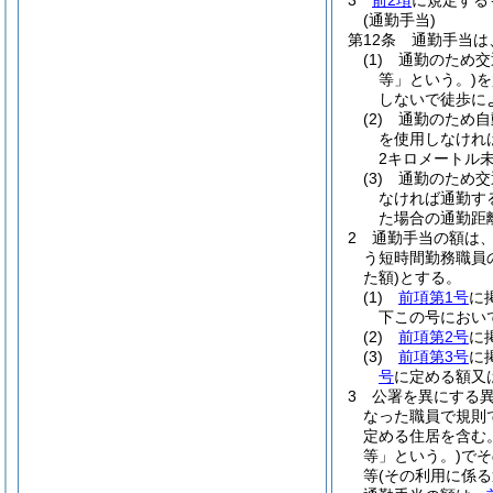
3
前2項
に規定する
(通勤手当)
第12条
通勤手当は
(1)
通勤のため交
等」という。)
を
しないで徒歩に
(2)
通勤のため自
を使用しなけれ
2キロメートル
(3)
通勤のため交
なければ通勤す
た場合の通勤距
2
通勤手当の額は
う短時間勤務職員
た額)
とする。
(1)
前項第1号
に
下この号におい
(2)
前項第2号
に
(3)
前項第3号
に
号
に定める額又
3
公署を異にする
なった職員で規則
定める住居を含む。
等」という。)
でそ
等
(その利用に係