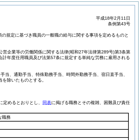
平成18年2月11日
条例第43号
5項の規定に基づき職員の一般職の給与に関する事項を定めるものと
方公営企業等の労働関係に関する法律
(昭和27年法律第289号)
第3条第
る会計年度任用職員及び法第57条に規定する単純な労務に雇用される
居手当、通勤手当、特殊勤務手当、時間外勤務手当、宿日直手当、
当を除いたものとする。
に定めるとおりとし、
同表
に掲げる職務とその複雑、困難及び責任
な職務