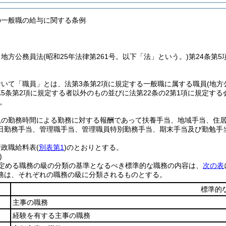
の一般職の給与に関する条例
、地方公務員法
(昭和25年法律第261号。以下「法」という。)
第24条第
いて「職員」とは、法第3条第2項に規定する一般職に属する職員
(地
第5条第2項に規定する者以外のもの並びに法第22条の2第1項に規定す
。
規の勤務時間による勤務に対する報酬であって扶養手当、地域手当、住
日勤務手当、管理職手当、管理職員特別勤務手当、期末手当及び勤勉手
行政職給料表
(
別表第1
)
のとおりとする。
)
定める職務の級の分類の基準となるべき標準的な職務の内容は、
次の表
務は、それぞれの職務の級に分類されるものとする。
標準的
主事の職務
経験を有する主事の職務