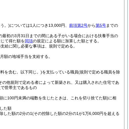
う。)
については1人につき13,000円、
前項第2号
から
第5号
までの
の最初の3月31日までの間にある子がいる場合における扶養手当の
乗じて得た額を
同項
の規定による額に加算した額とする。
の支給に関し必要な事項は、規則で定める。
た月額の地域手当を支給する。
用料を含む。以下同じ。)
を支払っている職員
(規則で定める職員を除
その他規則で定める者によって新築され、又は購入された住宅であ
員で世帯主であるもの
の額に100円未満の端数を生じたときは、これを切り捨てた額)
に相
除した額
控除した額の2分の1
(その控除した額の2分の1が1万6,000円を超える