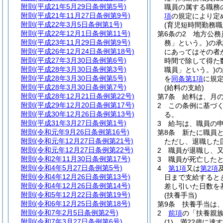
附則
(平成21年5月29日条例第5号)
職員の属する職務
附則
(平成21年11月27日条例第9号)
項
の規定により定
附則
(平成22年3月5日条例第1号)
(育児短時間勤務
附則
(平成22年12月1日条例第11号)
第6条の2
地方公務
附則
(平成23年11月29日条例第9号)
務」という。)
の承
附則
(平成26年12月24日条例第18号)
にあってはその者
附則
(平成27年3月30日条例第6号)
時間で除して得た
附則
(平成28年3月30日条例第3号)
職員」という。)
の
附則
(平成28年3月30日条例第5号)
を
同条第1項
に規
附則
(平成28年3月30日条例第7号)
(給料の支給)
附則
(平成28年12月21日条例第22号)
第7条
給料は、月
附則
(平成29年12月20日条例第17号)
2
この条例に基づ
附則
(平成30年12月26日条例第13号)
る。
附則
(平成31年3月27日条例第1号)
3
給与は、職員の
附則
(令和元年9月26日条例第16号)
第8条
新たに職員
附則
(令和元年12月27日条例第21号)
ただし、退職した
附則
(令和元年12月27日条例第22号)
2
職員が退職し、
附則
(令和2年11月30日条例第17号)
3
職員が死亡した
附則
(令和4年5月27日条例第5号)
4
第1項
又は
第2項
附則
(令和4年12月26日条例第13号)
日まで支給すると
附則
(令和4年12月26日条例第14号)
差し引いた日数を
附則
(令和5年12月22日条例第19号)
(扶養手当)
附則
(令和6年12月25日条例第18号)
第9条
扶養手当は
附則
(令和7年2月5日条例第2号)
2
前項
の「扶養親
附則
(令和7年3月27日条例第6号)
(1)
満22歳に達