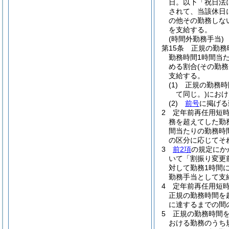
日。以下「祝日法
されて、当該休日
の他その勤務しな
を支給する。
(時間外勤務手当)
第15条
正規の勤務
勤務時間1時間当た
める割合
(その勤
支給する。
(1)
正規の勤務時
て同じ。)
におけ
(2)
前号
に掲げる
2
定年前再任用短
務を超えてした勤
間当たりの勤務時
の区分に応じてそれ
3
前2項
の規定にか
いて「割振り変更
対して勤務1時間
勤務手当として支
4
定年前再任用短
正規の勤務時間を
に達するまでの間
5
正規の勤務時間
おける勤務のうち