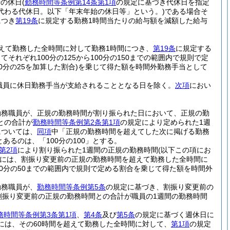
始の休日
(
勤務時間等条例第14条第1項
の規定に基づき代休日を指定
代わる代休日。以下「年末年始の休日等」という。)
である場合そ
につき
第19条
に規定する勤務1時間当たりの給与額を減額した給与
えて勤務した全時間に対して勤務1時間につき、
第19条
に規定する
れぞれ100分の125から100分の150までの範囲内で規則で定
分の25を加算した割合)
を乗じて得た額を時間外勤務手当として
職員に休日勤務手当が支給されることとなる日を除く。
次項
におい
勤務職員が、正規の勤務時間が割り振られた日において、正規の勤
との合計が
勤務時間等条例第2条第1項
の規定により定められた1週
については、
同項
中「正規の勤務時間を超えてした次に掲げる勤務
とあるのは、「100分の100」とする。
第2項
により割り振られた1週間の正規の勤務時間
(以下この項にお
には、割振り変更前の正規の勤務時間を超えて勤務した全時間に
100分の50までの範囲内で規則で定める割合を乗じて得た額を時間外
勤務職員が、
勤務時間等条例第5条
の規定に基づき、割振り変更前の
割振り変更前の正規の勤務時間との合計が職員の1週間の勤務時間
務時間等条例第3条第1項
、
第4条
及び
第5条
の規定に基づく週休日に
には、その60時間を超えて勤務した全時間に対して、
第1項
の規定