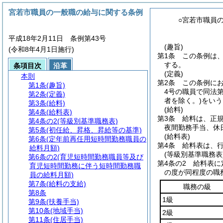
宮若市職員の一般職の給与に関する条例
○宮若市職員
平成18年2月11日 条例第43号
(趣旨)
(令和8年4月1日施行)
第1条
この条例は
する。
条項目次
沿革
(定義)
本則
第2条
この条例にお
第1条
(趣旨)
4号の職員で同法
第2条
(定義)
者を除く。)
をいう
第3条
(給料)
(給料)
第4条
(給料表)
第3条
給料は、正
第4条の2
(等級別基準職務表)
夜間勤務手当、休
第5条
(初任給、昇格、昇給等の基準)
(給料表)
第6条
(定年前再任用短時間勤務職員の
第4条
給料表は、
給料月額)
(等級別基準職務表
第6条の2
(育児短時間勤務職員等及び
第4条の2
給料表に
育児短時間勤務に伴う短時間勤務職
の度が同程度の職
員の給料月額)
第7条
(給料の支給)
職務の級
第8条
1級
第9条
(扶養手当)
第10条
(地域手当)
2級
第11条
(住居手当)