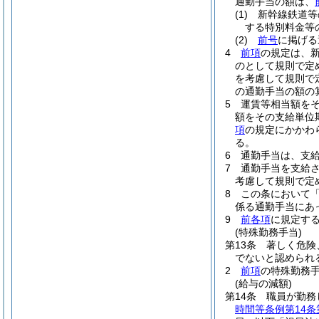
通勤手当の額は、
(1)
新幹線鉄道等
する特別料金等
(2)
前号
に掲げ
4
前項
の規定は、
のとして規則で定
を考慮して規則で
の通勤手当の額の
5
運賃等相当額を
額をその支給単位
項
の規定にかかわ
る。
6
通勤手当は、支
7
通勤手当を支給
考慮して規則で定
8
この条において
係る通勤手当にあっ
9
前各項
に規定す
(特殊勤務手当)
第13条
著しく危険
でないと認められ
2
前項
の特殊勤務
(給与の減額)
第14条
職員が勤務
時間等条例第14条