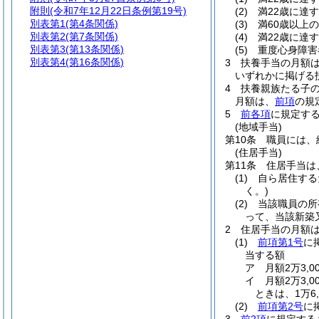
附則
(令和7年12月22日条例第19号)
(2)
満22歳に達
別表第1
(第4条関係)
(3)
満60歳以上
別表第2
(第7条関係)
(4)
満22歳に達
別表第3
(第13条関係)
(5)
重度心身障害
別表第4
(第16条関係)
3
扶養手当の月額
いずれかに掲げる扶
4
扶養親族たる子の
月額は、
前項
の規
5
前各項
に規定す
(地域手当)
第10条
職員には、
(住居手当)
第11条
住居手当は
(1)
自ら居住する
く。)
(2)
当該職員の所
って、当該新築
2
住居手当の月額
(1)
前項第1号
に
当する額
ア
月額2万3,
イ
月額2万3,
ときは、1万6,
(2)
前項第2号
に