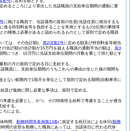
該各号
に定める額とする。
定めるところにより算出した当該職員の支給単位期間の通勤に要
号
に掲げる職員で、当該適用の直前の住居
(当該住居に相当するも
に係る特別料金等を負担することを常例とするもの
(任用の事情等
との権衡上必要があると認められるものとして規則で定める職員
おいては、その合計額)
、
第2項第2号
に定める額及び特別料金等相当
その合計額)
の合計額が15万円を超える職員の通勤手当の額は、
前3
期間につき、15万円に当該支給単位期間の月数を乗じて得た額とす
最初の月の規則で定める日に支給する。
当該職員に、支給単位期間のうちこれらの事由が生じた後の期間を
超えない範囲内で1箇月を単位として規則で定める期間
(自動車等に
支給及び返納に関し必要な事項は、規則で定める。
の考慮を必要とし、かつ、その特殊性を給料で考慮することが適当
支給する。
ころによる。
休時間、
勤務時間等条例第13条
に規定する祝日法による休日
(
勤務
務時間の全部を勤務した職員にあっては、当該休日に代わる代休