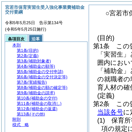
宮若市保育実習生受入強化事業費補助金
交付要綱
○宮若市
令和5年5月25日 告示第134号
(令和5年5月25日施行)
(目的)
条項目次
沿革
第1条
この
本則
第1条
(目的)
「実習生」
第2条
(定義)
第3条
(補助対象者)
囲内におい
第4条
(補助金の額等)
「補助金」
第5条
(補助金の交付申請)
第6条
(補助金の交付決定等)
の就職者の
第7条
(実績報告)
育人材の確
第8条
(補助金の額の確定等)
第9条
(補助金の請求)
(定義)
第10条
(補助金の交付)
第2条
この
第11条
(補助金の取消し)
第12条
(補助金の返還)
当該各号
に
第13条
(その他)
(1)
保育所
附則
様式
略
項の規定