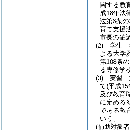
関する教
成18年法律
法第6条
育て支援
市長の確
(2)
学生 
よる大学
第108条
る専修学
(3)
実習 
て
(平成15
及び教育
に定める
である教
いう。
(補助対象者