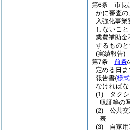
第6条
市長
かに審査の
入強化事業
しないこと
業費補助金
するものと
(実績報告)
第7条
前条
定める日ま
報告書
(
様式
なければな
(1)
タクシ
収証等の
(2)
公共交
表
(3)
自家用