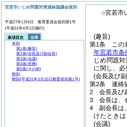
宮若市いじめ問題対策連絡協議会規則
○宮若市
平成27年1月6日 教育委員会規則第1号
(平成31年4月1日施行)
(趣旨)
条項目次
沿革
第1条
この
本則
第1条
(趣旨)
年宮若市条例
第2条
(会長及び副会長)
第3条
(会議)
じめ問題対
第4条
(庶務)
に関し、必
第5条
(その他)
附則
(会長及び副
附則
(平成31年3月25日教委規則第1号)
第2条
連絡
2
会長及び
3
会長は、
4
副会長は
けたときは
(会議)