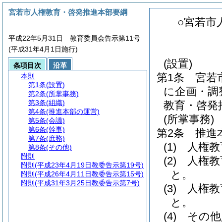
宮若市人権教育・啓発推進本部要綱
○宮若市
平成22年5月31日 教育委員会告示第11号
(平成31年4月1日施行)
(設置)
条項目次
沿革
第1条
宮若
本則
第1条
(設置)
に企画・調
第2条
(所掌事務)
第3条
(組織)
教育・啓発
第4条
(推進本部の運営)
(所掌事務)
第5条
(会議)
第6条
(幹事)
第2条
推進
第7条
(庶務)
(1)
人権教
第8条
(その他)
附則
(2)
人権教
附則
(平成23年4月19日教委告示第19号)
と。
附則
(平成26年4月11日教委告示第15号)
附則
(平成31年3月25日教委告示第7号)
(3)
人権教
と。
(4)
その他