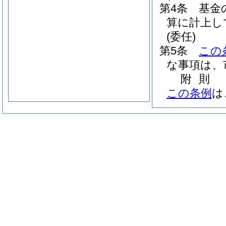
第4条
基金
算に計上し
(委任)
第5条
この
な事項は、
附
則
この条例
は