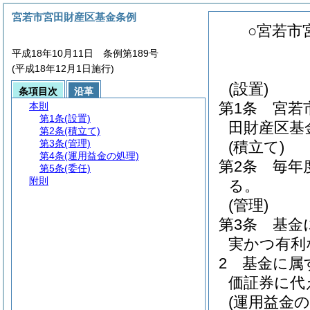
宮若市宮田財産区基金条例
○宮若市
平成18年10月11日 条例第189号
(平成18年12月1日施行)
(設置)
条項目次
沿革
第1条
宮若
本則
第1条
(設置)
田財産区基
第2条
(積立て)
第3条
(管理)
(積立て)
第4条
(運用益金の処理)
第2条
毎年
第5条
(委任)
附則
る。
(管理)
第3条
基金
実かつ有利
2
基金に属
価証券に代
(運用益金の