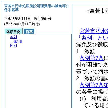
宮若市汚水処理施設処理費用の減免等に
係る基準
○宮若市
平成18年2月11日 告示第94号
(平成18年2月11日施行)
宮若市汚水
条項目次
沿革
「条例」とい
本則
第1項
減免及び徴
附則
1 減額
条例第7条
付が困難で
基づいて汚
2 減額の基
条例第7条第
の各号に掲
(1)
利用者
ている場合