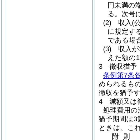
円未満の
る。次号
(2)
収入
(
に規定す
である場合
(3)
収入が2
えた額の1
3 徴収猶予
条例第7条
められるも
徴収を猶予
4 減額又は
処理費用の
猶予期間は
ときは、こ
附
則