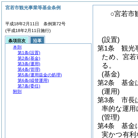
宮若市観光事業等基金条例
○宮若市
平成18年2月11日 条例第72号
(平成18年2月11日施行)
(設置)
条項目次
沿革
第1条
観光
本則
第1条
(設置)
ため、宮若
第2条
(基金)
第3条
(運用)
る。
第4条
(管理)
(基金)
第5条
(運用益金の処理)
第6条
(繰替運用)
第2条
基金
第7条
(委任)
(運用)
附則
第3条
市長
率的な運用
(管理)
第4条
基金
実かつ有利