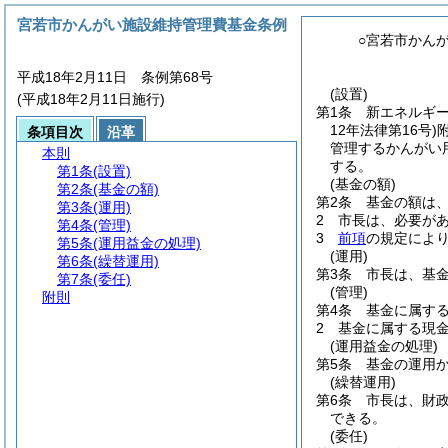
宮若市かんがい施設維持管理費基金条例
○宮若市かん
平成18年2月11日 条例第68号
(設置)
(平成18年2月11日施行)
第1条
新エネルギ
12年法律第16号)
条項目次
沿革
管理するかんがい
本則
する。
第1条
(設置)
(基金の額)
第2条
(基金の額)
第2条
基金の額は、1
第3条
(運用)
2
市長は、必要が
第4条
(管理)
3
前項
の規定によ
第5条
(運用益金の処理)
(運用)
第6条
(繰替運用)
第3条
市長は、基
第7条
(委任)
(管理)
附則
第4条
基金に属す
2
基金に属する現
(運用益金の処理)
第5条
基金の運用
(繰替運用)
第6条
市長は、財
できる。
(委任)