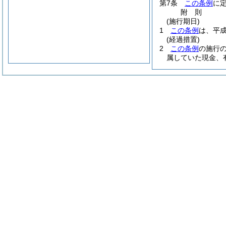
第7条
この条例
に
附
則
(施行期日)
1
この条例
は、平成
(経過措置)
2
この条例
の施行
属していた現金、