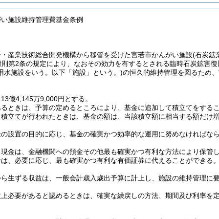
がい施設維持管理費基金条例
ー・産業技術総合開発機構から移管を受けた宮若市かんがい施設
(石炭
附則第2条の規定により、なおその効力を有するとされる臨時石炭鉱害復
用水施設をいう。以下「施設」という。)
の恒久的維持管理を図るため、
3億4,145万9,000円とする。
あるときは、予算の定めるところにより、基金に追加して積立てをする
り積立てが行われたときは、基金の額は、当該積立額に相当する額だけ
金の設置の目的に応じ、基金の確実かつ効率的な運用に努めなければな
る現金は、金融機関への預金その他最も確実かつ有利な方法により保管
金は、必要に応じ、最も確実かつ有利な有価証券に代えることができる
から生ずる収益は、一般会計歳入歳出予算に計上し、施設の維持管理に
政上必要があると認めるときは、確実な繰戻しの方法、期間及び利率を