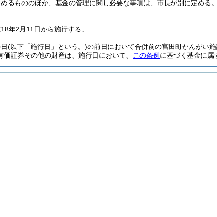
定めるもののほか、基金の管理に関し必要な事項は、市長が別に定める
18年2月11日から施行する。
の日
(以下「施行日」という。)
の前日において合併前の宮田町かんがい施
有価証券その他の財産は、施行日において、
この条例
に基づく基金に属