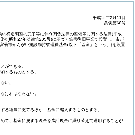
平成18年2月11日
条例第68号
鉱業の構造調整の完了等に伴う関係法律の整備等に関する法律
(平成
旧法
(昭和27年法律第295号)
に基づく鉱害復旧事業で設置し、市が
宮若市かんがい施設維持管理費基金
(以下「基金」という。)
を設置
ことができる。
増加するものとする。
らない。
しなければならない。
。
要する経費に充てるほか、基金に編入するものとする。
定めて、基金に属する現金を歳計現金に繰り替えて運用することが