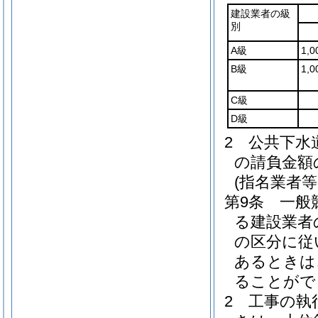
建設業者の級
別
A級
1,
B級
1,
C級
D級
2
公共下水
の請負金額
(指名業者等
第9条
一般
る建設業者
の区分に従
あるときは
ることがで
2
工事の執