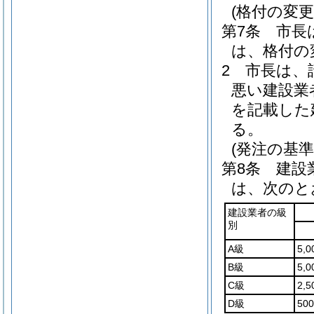
(格付の変更
第7条
市長
は、格付の
2
市長は、
悪い建設業
を記載した
る。
(発注の基準
第8条
建設
は、次のと
建設業者の級
別
A級
5,
B級
5,
C級
2,
D級
50