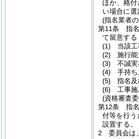
ほか、格付
い場合に選
(指名業者
第11条
指
て留意する
(1)
当該工
(2)
施行能
(3)
不誠実
(4)
手持ち
(5)
指名及
(6)
工事施
(資格審査委
第12条
指
付等を行う
設置する。
2
委員会は