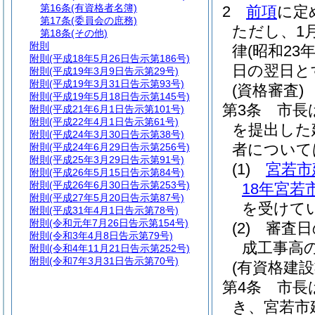
第16条
(有資格者名簿)
2
前項
に定
第17条
(委員会の庶務)
ただし、1
第18条
(その他)
附則
律
(昭和23
附則
(平成18年5月26日告示第186号)
日の翌日と
附則
(平成19年3月9日告示第29号)
附則
(平成19年3月31日告示第93号)
(資格審査)
附則
(平成19年5月18日告示第145号)
第3条
市長
附則
(平成21年6月1日告示第101号)
附則
(平成22年4月1日告示第61号)
を提出した
附則
(平成24年3月30日告示第38号)
者について
附則
(平成24年6月29日告示第256号)
附則
(平成25年3月29日告示第91号)
(1)
宮若市
附則
(平成26年5月15日告示第84号)
附則
(平成26年6月30日告示第253号)
18年宮若
附則
(平成27年5月20日告示第87号)
を受けて
附則
(平成31年4月1日告示第78号)
附則
(令和元年7月26日告示第154号)
(2)
審査日
附則
(令和3年4月8日告示第79号)
成工事高
附則
(令和4年11月21日告示第252号)
附則
(令和7年3月31日告示第70号)
(有資格建
第4条
市長
き、宮若市