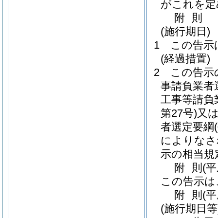
がこれを定
附
則
(施行期日)
1
この告示
(経過措置)
2
この告示
事請負業者
工事等請負
第27号)
又
者選定要綱
によりなさ
示の相当規
附
則
(
この告示は
附
則
(
(施行期日等