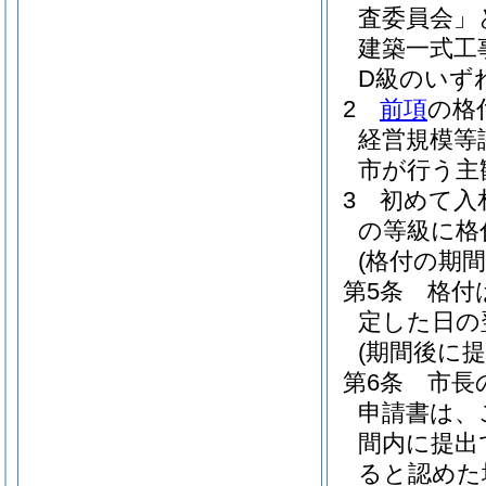
査委員会」
建築一式工
D級のいず
2
前項
の格
経営規模等
市が行う主
3
初めて入
の等級に格
(格付の期間
第5条
格付
定した日の
(期間後に
第6条
市長
申請書は、
間内に提出
ると認めた