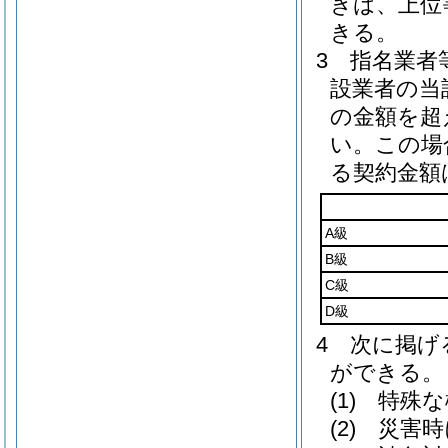
きは、上位
きる。
3
指名業者
設業者の当
の金額を超
い。
この場
る契約金額
A級
B級
C級
D級
4
次に掲げ
ができる。
(1)
特殊な
(2)
災害時