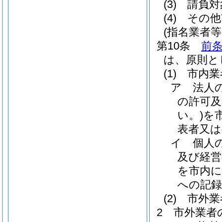
(3)
請負対
(4)
その他
(指名業者等
第10条
前条
は、原則と
(1)
市内業
ア
法人
の許可及
い。)
を
表者又は
イ
個人
及び経営
を市内に
への記録
(2)
市外
2
市外業者