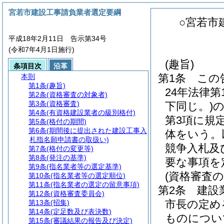
宮若市建設工事請負業者選定要綱
○宮若市
平成18年2月11日 告示第34号
(令和7年4月1日施行)
(趣旨)
条項目次
沿革
第1条
この
本則
第1条
(趣旨)
24年法律第1
第2条
(資格審査の対象者)
第3条
(資格審査)
下同じ。)
第4条
(有資格建設業者の級別格付)
第3項に規
第5条
(格付の期間)
第6条
(期間後に提出された建設工事入
体をいう。
札指名願申請書の取扱い)
競争入札及
第7条
(格付の変更等)
第8条
(発注の基準)
要な事項を
第9条
(指名業者等の選定基準)
(資格審査の
第10条
(指名業者等の選定順位)
第11条
(指名業者の選定の留意事項)
第2条
建設
第12条
(資格審査委員会)
市長の定め
第13条
(招集)
第14条
(定足数及び表決数)
ものについ
第15条
(審議結果の報告及び決定)