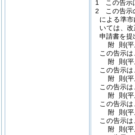
1
この告示
2
この告示
による準市
いては、改
申請書を提
附
則
(
この告示は
附
則
(
この告示は
附
則
(
この告示は
附
則
(
この告示は
附
則
(
この告示は
附
則
(