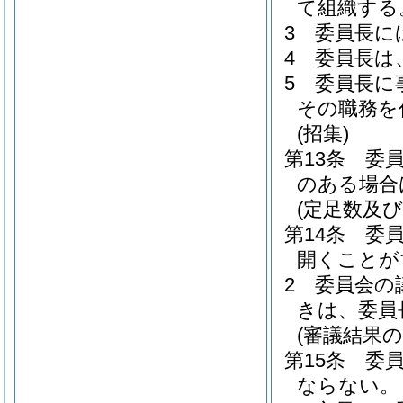
て組織する
3
委員長に
4
委員長は
5
委員長に
その職務を
(招集)
第13条
委
のある場合
(定足数及び
第14条
委
開くことが
2
委員会の
きは、委員
(審議結果
第15条
委
ならない。