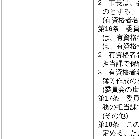
2
市長は、
のとする。
(有資格者名
第16条
委
は、有資格
は、有資格
2
有資格者
担当課で保
3
有資格者
簿等作成の
(委員会の庶
第17条
委
務の担当課
(その他)
第18条
こ
定める。
た