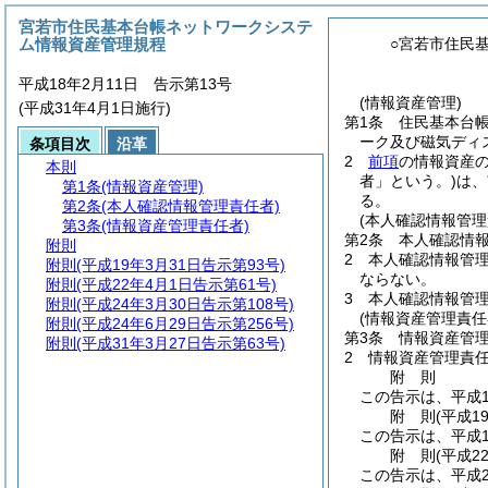
宮若市住民基本台帳ネットワークシステ
ム情報資産管理規程
○宮若市住民
平成18年2月11日 告示第13号
(情報資産管理)
(平成31年4月1日施行)
第1条
住民基本台
ーク及び磁気ディ
条項目次
沿革
2
前項
の情報資産
本則
者」という。)
は、
第1条
(情報資産管理)
る。
第2条
(本人確認情報管理責任者)
(本人確認情報管理
第3条
(情報資産管理責任者)
第2条
本人確認情
附則
2
本人確認情報管
附則
(平成19年3月31日告示第93号)
ならない。
附則
(平成22年4月1日告示第61号)
3
本人確認情報管
附則
(平成24年3月30日告示第108号)
(情報資産管理責任
附則
(平成24年6月29日告示第256号)
第3条
情報資産管
附則
(平成31年3月27日告示第63号)
2
情報資産管理責
附
則
この告示は、平成1
附
則
(平成1
この告示は、平成1
附
則
(平成2
この告示は、平成2