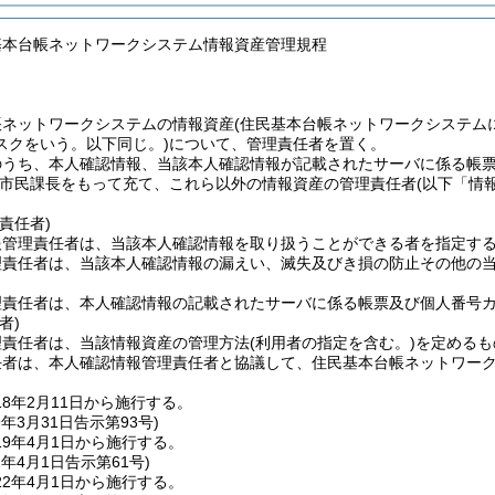
基本台帳ネットワークシステム情報資産管理規程
帳ネットワークシステムの情報資産
(住民基本台帳ネットワークシステム
スクをいう。以下同じ。)
について、管理責任者を置く。
のうち、本人確認情報、当該本人確認情報が記載されたサーバに係る帳
市民課長をもって充て、これら以外の情報資産の管理責任者
(以下「情
責任者)
報管理責任者は、当該本人確認情報を取り扱うことができる者を指定す
理責任者は、当該本人確認情報の漏えい、滅失及びき損の防止その他の
理責任者は、本人確認情報の記載されたサーバに係る帳票及び個人番号
者)
理責任者は、当該情報資産の管理方法
(利用者の指定を含む。)
を定めるも
任者は、本人確認情報管理責任者と協議して、住民基本台帳ネットワー
8年2月11日から施行する。
9年3月31日
告示第93号)
9年4月1日から施行する。
2年4月1日
告示第61号)
2年4月1日から施行する。