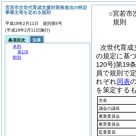
宮若市次世代育成支援対策推進法の特定
事業主等を定める規則
○宮若市
規則
平成18年2月11日 規則第5号
(平成18年2月11日施行)
条項目次
沿革
次世代育成
本則
第1項
の規定に基
附則
120号)
第19
員で規則で
れぞれ
同表
を策定する
市長
議会の議長
農業委員会
教育委員会
監査委員