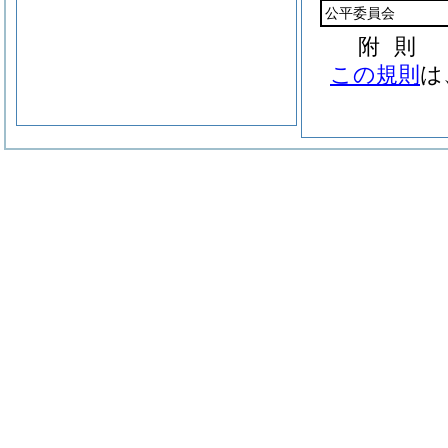
公平委員会
附
則
この規則
は