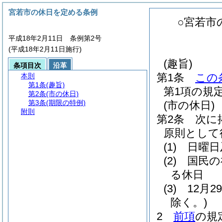
宮若市の休日を定める条例
○宮若市
平成18年2月11日 条例第2号
(平成18年2月11日施行)
(趣旨)
条項目次
沿革
第1条
この
本則
第1条
(趣旨)
第1項の規
第2条
(市の休日)
第3条
(期限の特例)
(市の休日)
附則
第2条
次に
原則として
(1)
日曜日
(2)
国民の
る休日
(3)
12月
除く。)
2
前項
の規