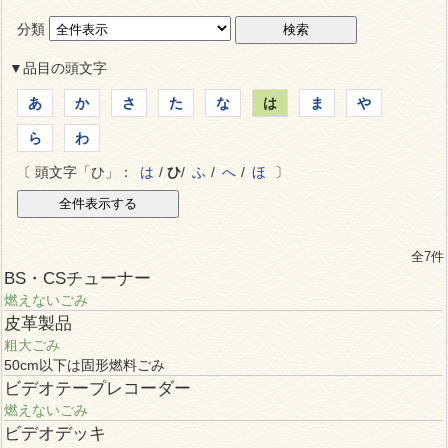
分類
▼品目の頭文字
あ
か
さ
た
な
は
ま
や
ら
わ
〔 頭文字「ひ」：
は
/
ひ
/
ふ
/
へ
/
ほ
〕
全7件
BS・CSチューナー
燃えないごみ
皮革製品
粗大ごみ
50cm以下は固形燃料ごみ
ビデオテープレコーダー
燃えないごみ
ビデオデッキ