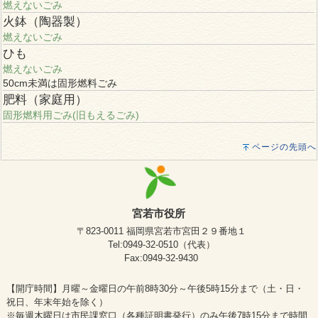
燃えないごみ
火鉢（陶器製）
燃えないごみ
ひも
燃えないごみ
50cm未満は固形燃料ごみ
肥料（家庭用）
固形燃料用ごみ(旧もえるごみ)
ページの先頭へ
宮若市役所
〒823-0011 福岡県宮若市宮田２９番地１
Tel:0949-32-0510（代表）
Fax:0949-32-9430
【開庁時間】月曜～金曜日の午前8時30分～午後5時15分まで（土・日・
祝日、年末年始を除く）
※毎週木曜日は市民課窓口（各種証明書発行）のみ午後7時15分まで時間