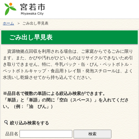
ホーム
＞ ごみ出し早見表
ごみ出し早見表
資源物拠点回収を利用される場合は、ご家庭からでるごみに限り
ます。また、かびや汚れがひどいものはリサイクルできないため引
き取りできません。特に、牛乳パック・缶・びん・ペットボトル・
ペットボトルキャップ・食品用トレイ類・発泡スチロールは、よく
水洗いし乾燥させてから持ち込んでください。
※
品目名で複数の単語による絞込み検索ができます
。
「単語」と「単語」の間に「空白（スペース）」を入れてくださ
い。（例：「油 びん」）
絞り込み検索をする
品目名