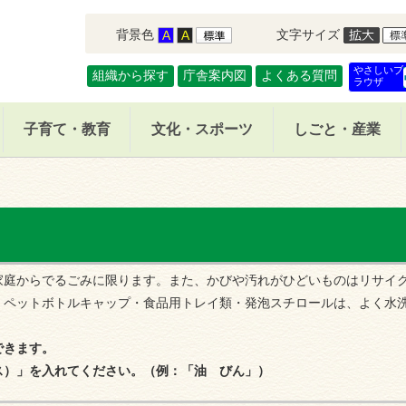
背景色
文字サイズ
やさしいブ
組織から探す
庁舎案内図
よくある質問
ラウザ
子育て・教育
文化・スポーツ
しごと・産業
庭からでるごみに限ります。また、かびや汚れがひどいものはリサイ
・ペットボトルキャップ・食品用トレイ類・発泡スチロールは、よく水
できます
。
ス）」を入れてください。（例：「油 びん」）