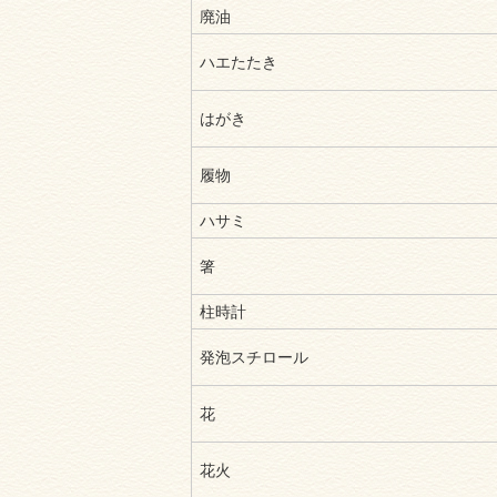
廃油
ハエたたき
はがき
履物
ハサミ
箸
柱時計
発泡スチロール
花
花火