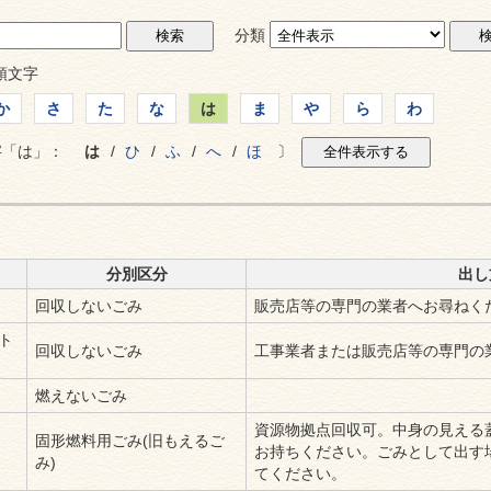
分類
頭文字
か
さ
た
な
は
ま
や
ら
わ
字「は」：
は
/
ひ
/
ふ
/
へ
/
ほ
〕
分別区分
出し
回収しないごみ
販売店等の専門の業者へお尋ねく
ト
回収しないごみ
工事業者または販売店等の専門の
燃えないごみ
資源物拠点回収可。中身の見える
固形燃料用ごみ(旧もえるご
お持ちください。ごみとして出す
み)
てください。