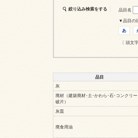
絞り込み検索をする
品目名
▼品目の
あ
〔 頭文
品目
灰
廃材（建築廃材･土･かわら･石･コンクリー
破片）
灰皿
廃食用油