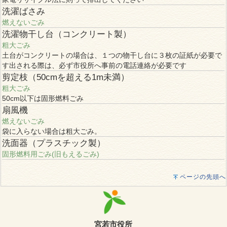
洗濯ばさみ
燃えないごみ
洗濯物干し台（コンクリート製）
粗大ごみ
土台がコンクリートの場合は、１つの物干し台に３枚の証紙が必要で
す出される際は、必ず市役所へ事前の電話連絡が必要です
剪定枝（50cmを超える1m未満）
粗大ごみ
50cm以下は固形燃料ごみ
扇風機
燃えないごみ
袋に入らない場合は粗大ごみ。
洗面器（プラスチック製）
固形燃料用ごみ(旧もえるごみ)
ページの先頭へ
宮若市役所