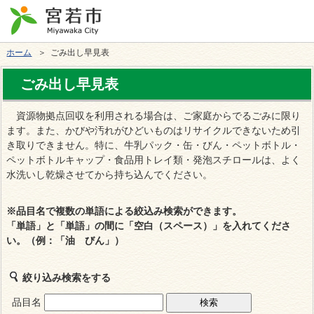
ホーム
＞ ごみ出し早見表
ごみ出し早見表
資源物拠点回収を利用される場合は、ご家庭からでるごみに限り
ます。また、かびや汚れがひどいものはリサイクルできないため引
き取りできません。特に、牛乳パック・缶・びん・ペットボトル・
ペットボトルキャップ・食品用トレイ類・発泡スチロールは、よく
水洗いし乾燥させてから持ち込んでください。
※
品目名で複数の単語による絞込み検索ができます
。
「単語」と「単語」の間に「空白（スペース）」を入れてくださ
い。（例：「油 びん」）
絞り込み検索をする
品目名