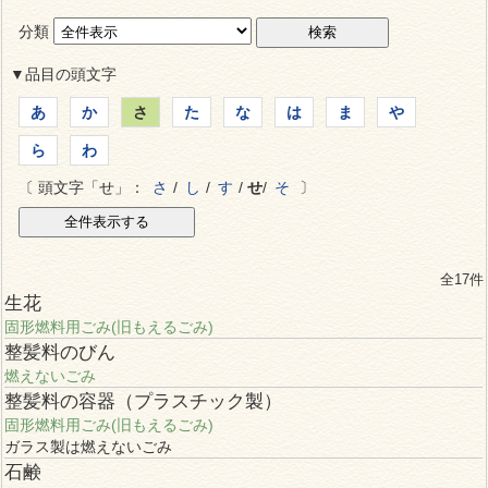
分類
▼品目の頭文字
あ
か
さ
た
な
は
ま
や
ら
わ
〔 頭文字「せ」：
さ
/
し
/
す
/
せ
/
そ
〕
全17件
生花
固形燃料用ごみ(旧もえるごみ)
整髪料のびん
燃えないごみ
整髪料の容器（プラスチック製）
固形燃料用ごみ(旧もえるごみ)
ガラス製は燃えないごみ
石鹸