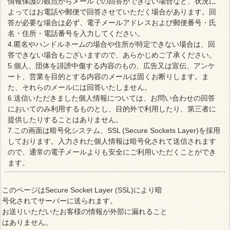
情報保護の観点からメールでの回答ができない場合など、状況に
よってはお電話や郵便で回答させていただく場合があります。回
答が必要な場合は必ず、電子メールアドレスおよび郵便番号・氏
名・住所・電話番号を入力してください。
4.匿名やハンドルネームの場合や住所が特定できない場合は、回
答できない場合もございますので、あらかじめご了承ください。
5.個人、団体を誹謗中傷する内容のもの、広告又は宣伝、アンケ
ート、営業を目的とする内容のメールは固くお断りします。ま
た、それらのメールには回答いたしません。
6.送信いただきました個人情報については、お問い合わせの回答
においてのみ利用するものとし、目的外で利用したり、第三者に
提供したりすることはありません。
7.この画面は暗号化システム、SSL (Secure Sockets Layer)を採用
しております。入力された個人情報は暗号化されて送信されます
ので、通常の電子メールよりも安全にご利用いただくことができ
ます。
このページはSecure Socket Layer (SSL)により暗
号化されてサーバーに送られます。
お送りいただいたお客様の情報が外部に漏れること
はありません。