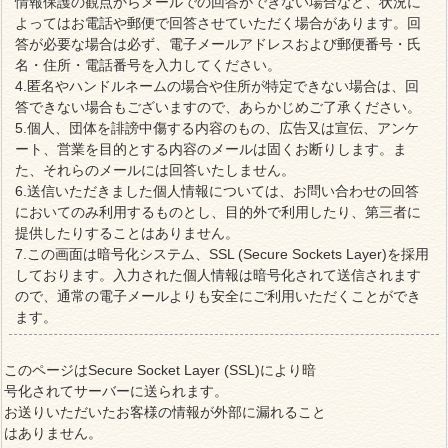
情報保護の観点からメールでの回答ができない場合など、状況に
よってはお電話や郵便で回答させていただく場合があります。回
答が必要な場合は必ず、電子メールアドレスおよび郵便番号・氏
名・住所・電話番号を入力してください。
4.匿名やハンドルネームの場合や住所が特定できない場合は、回
答できない場合もございますので、あらかじめご了承ください。
5.個人、団体を誹謗中傷する内容のもの、広告又は宣伝、アンケ
ート、営業を目的とする内容のメールは固くお断りします。ま
た、それらのメールには回答いたしません。
6.送信いただきました個人情報については、お問い合わせの回答
においてのみ利用するものとし、目的外で利用したり、第三者に
提供したりすることはありません。
7.この画面は暗号化システム、SSL (Secure Sockets Layer)を採用
しております。入力された個人情報は暗号化されて送信されます
ので、通常の電子メールよりも安全にご利用いただくことができ
ます。
このページはSecure Socket Layer (SSL)により暗
号化されてサーバーに送られます。
お送りいただいたお客様の情報が外部に漏れること
はありません。