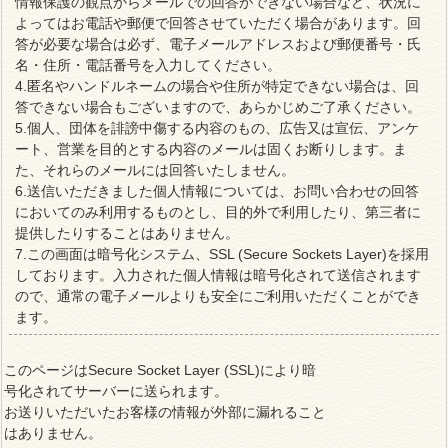
情報保護の観点からメールでの回答ができない場合など、状況に
よってはお電話や郵便で回答させていただく場合があります。回
答が必要な場合は必ず、電子メールアドレスおよび郵便番号・氏
名・住所・電話番号を入力してください。
4.匿名やハンドルネームの場合や住所が特定できない場合は、回
答できない場合もございますので、あらかじめご了承ください。
5.個人、団体を誹謗中傷する内容のもの、広告又は宣伝、アンケ
ート、営業を目的とする内容のメールは固くお断りします。ま
た、それらのメールには回答いたしません。
6.送信いただきました個人情報については、お問い合わせの回答
においてのみ利用するものとし、目的外で利用したり、第三者に
提供したりすることはありません。
7.この画面は暗号化システム、SSL (Secure Sockets Layer)を採用
しております。入力された個人情報は暗号化されて送信されます
ので、通常の電子メールよりも安全にご利用いただくことができ
ます。
このページはSecure Socket Layer (SSL)により暗
号化されてサーバーに送られます。
お送りいただいたお客様の情報が外部に漏れること
はありません。