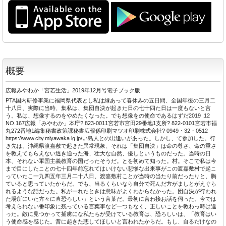
概要
広報みやわか「宮若生活」2019年12月号電子ブック版
PTA国内研修事業に福岡県代表とし私は縁あって春休みの五日間、全国年後の三月二
十八日、実際に当時、集私は、集団自決が起きた日の七十四た日は一度もないと言
う。私は、想像するのをやめたくなった。でも想像をの使命であるはずだ2019 .12
NO.167広報「みやわか」本庁? 823-0011宮若市宮田29番地1支所? 822-0101宮若市福
丸272番地1編集秘書政策課秘書広報係印刷マツオ印刷株式会社? 0949・32・0512
https://www.city.miyawaka.lg.jp/い島人との出逢いがあった。しかし、て参加した。行
き先は、沖縄県渡嘉敷で起きた異常現象、それは「集団自決」は命の尊さ、命の重さ
を教えてもらえない透き通った海、壮大な自然、優しというものだった。当時の日
本、それない軍国主義教育の国だったそうだ。とを初めて知った。村。そこで私は今
まで目にしたことの七十四年前忘れてはいけない悲惨な出来事がこの渡嘉敷村で起こ
っていたこ一九四五年三月二十八日、渡嘉敷村ことが当時の当たり前だったりと、胸
ていると思っていたからだ。でも、当るくらいなら自分で死んだ方がましとがえぐら
れるような話だった。私が一れたときは意味がよくわからなかった。団自決が行われ
た場所にいた方々に直恐ろしい」という言葉だ。最初に言わ接お話を伺った。今では
考えられない番印象に残っている言葉事など一つもなく、正しいことを教わっ時は違
った。敵に見つかって捕虜にな私たちが受けている教育は、恐ろしいは、「教育はい
う使命感を感じた。昔に起きた悲してほしいと言われたからだ。もし、自るだけなの